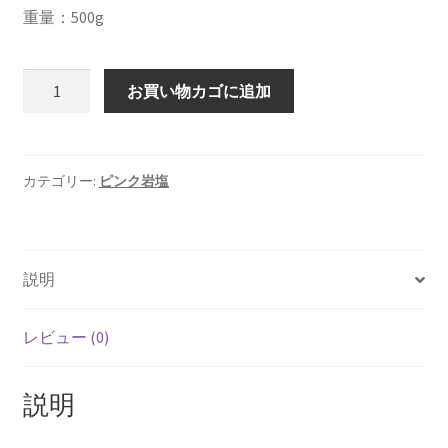
重量：500g
ピ
お買い物カゴに追加
ン
ク
岩
塩
カテゴリー:
ピンク岩塩
（2
～
3
説明
㎜）
500g
個
レビュー (0)
説明