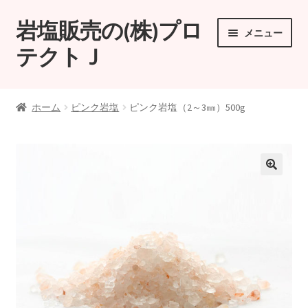
岩塩販売の(株)プロ
ナ
コ
メニュー
ビ
ン
テクトＪ
ゲ
テ
ー
ン
(株)プロテクトＪの岩塩
シ
ツ
ホーム
ピンク岩塩
ピンク岩塩（2～3㎜）500g
ョ
へ
お買い物カゴ
ン
ス
へ
キ
支払い
ス
ッ
キ
プ
🔍
ッ
マイアカウント
プ
プロテクトＪ